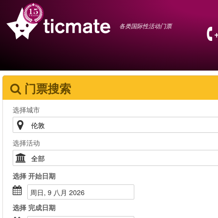
各类国际性活动门票
门票搜索
选择城市
选择活动
选择
开始日期
周日, 9 八月 2026
选择
完成日期