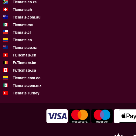
Ticmate.co.za
Ticmate.ch
Ticmate.com.au
Ticmate.mx
Ticmate.cl
Ticmate.co
Ticmate.co.nz
Fr.Ticmate.ch
Fr.Ticmate.be
Fr.Ticmate.ca
Ticmate.com.co
Ticmate.com.mx
Ticmate Turkey