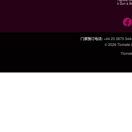
Highest cr
© Dun & Br
门票预订电话
:
+44 20 3870 344
© 2026
Ticmate
Ticm