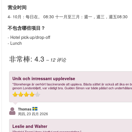
营业时间
4- 10月：每日在。 08:30 十一月至三月：週一，週三，週五08:30
不包含哪些项目？
- Hotel pick-up/drop-off
- Lunch
非常棒:
4.3
– 12
评论
Unik och intressant upplevelse
"Stonehenge är oerhört fascinerande att uppleva. Bästa sättet är också att åka en b
genom Londonbiljett, var väldigt bra. Guiden Simon var både påläst och underhållan
Thomas
周四, 23 四月 2026
Leslie and Walter
"Perfekt Team! Verry kindful and accomodating,"