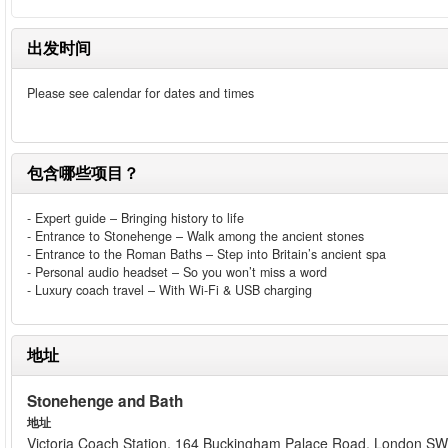
出发时间
Please see calendar for dates and times
包含哪些项目？
- Expert guide – Bringing history to life
- Entrance to Stonehenge – Walk among the ancient stones
- Entrance to the Roman Baths – Step into Britain’s ancient spa
- Personal audio headset – So you won’t miss a word
- Luxury coach travel – With Wi-Fi & USB charging
地址
Stonehenge and Bath
地址
Victoria Coach Station, 164 Buckingham Palace Road, London 