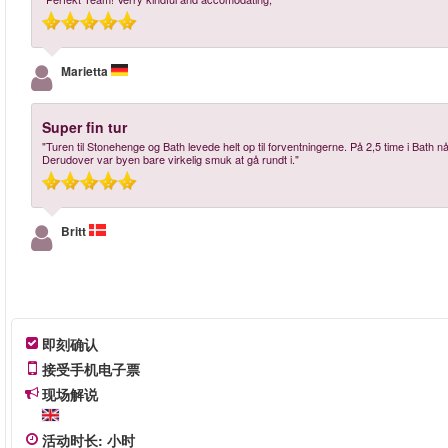
Marietta
Super fin tur
"Turen til Stonehenge og Bath levede helt op til forventningerne. På 2,5 time i Bath nå
Derudover var byen bare virkelig smuk at gå rundt i."
Britt
即刻确认
接受手机电子票
现场解说
活动时长
:
小时