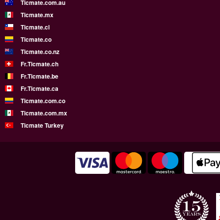
Ticmate.com.au
Ticmate.mx
Ticmate.cl
Ticmate.co
Ticmate.co.nz
Fr.Ticmate.ch
Fr.Ticmate.be
Fr.Ticmate.ca
Ticmate.com.co
Ticmate.com.mx
Ticmate Turkey