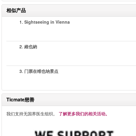
相似产品
1.
Sightseeing in Vienna
2.
維也納
3.
门票在维也纳景点
Ticmate慈善
我们支持无国界医生组织。
了解更多我们的相关活动。