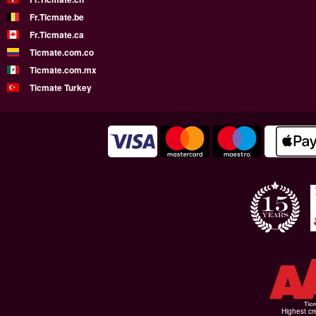
Fr.Ticmate.be
Fr.Ticmate.ca
Ticmate.com.co
Ticmate.com.mx
Ticmate Turkey
Highest cr