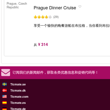
Prague, Czech
Prague Dinner Cruise
Republic
(29)
享受一个愉快的晚餐游船在布拉格，当你看到布拉
¥ 314
从
订阅我们的新闻邮件，
获取各类优惠信息和促销代码等！
Ticmate.se
Ticmate.dk
Ticmate.com
Ticmate.es
Ticmate.de