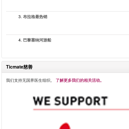
3.
布拉格最热销
4.
巴黎塞纳河游船
Ticmate慈善
我们支持无国界医生组织。
了解更多我们的相关活动。