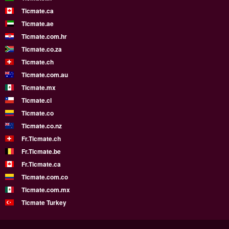
Ticmate.ca
Ticmate.ae
Ticmate.com.hr
Ticmate.co.za
Ticmate.ch
Ticmate.com.au
Ticmate.mx
Ticmate.cl
Ticmate.co
Ticmate.co.nz
Fr.Ticmate.ch
Fr.Ticmate.be
Fr.Ticmate.ca
Ticmate.com.co
Ticmate.com.mx
Ticmate Turkey