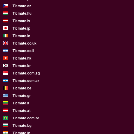
Ticmate.cz
Ticmate.hu
Ticmate.lv
Ticmate.jp
Ticmate.ie
Ticmate.co.uk
Ticmate.co.il
Ticmate.hk
Ticmate.kr
Ticmate.com.sg
Ticmate.com.ar
Ticmate.be
Ticmate.gr
Ticmate.lt
Ticmate.at
Ticmate.com.br
Ticmate.bg
Ticmate.in