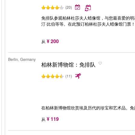
(20)
免排队参观柏林杜莎夫人蜡像馆，与您最喜爱的明星近
汀·比伯等等。在此预订柏林杜莎夫人蜡像馆门票
¥ 200
从
Berlin, Germany
柏林新博物馆：免排队
(11)
在柏林新博物馆欣赏埃及历代的珍宝和艺术品。免
¥ 119
从