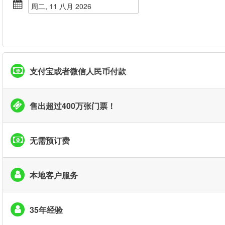
周二, 11 八月 2026
支付宝或者微信人民币付款
售出超过400万张门票！
无需预订费
本地客户服务
35年经验