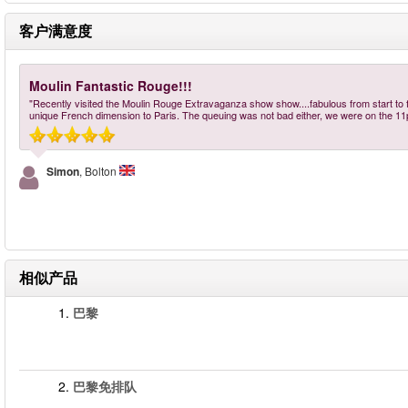
客户满意度
Moulin Fantastic Rouge!!!
"Recently visited the Moulin Rouge Extravaganza show show....fabulous from start to fin
unique French dimension to Paris. The queuing was not bad either, we were on the 1
Simon
, Bolton
相似产品
1.
巴黎
2.
巴黎免排队