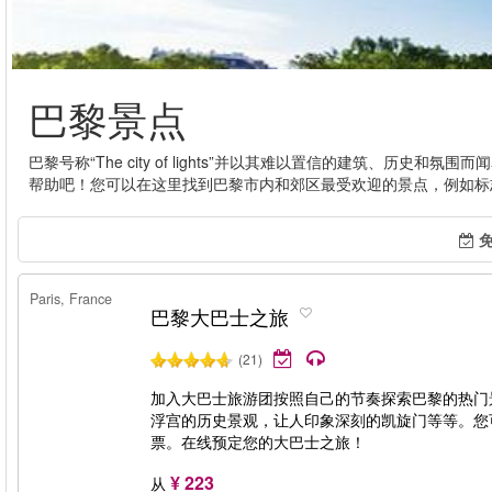
巴黎景点
巴黎号称“The city of lights”并以其难以置信的建筑、历
帮助吧！您可以在这里找到巴黎市内和郊区最受欢迎的景点，例如标
Paris, France
巴黎大巴士之旅
(21)
加入大巴士旅游团按照自己的节奏探索巴黎的热门
浮宫的历史景观，让人印象深刻的凯旋门等等。您可
票。在线预定您的大巴士之旅！
¥ 223
从