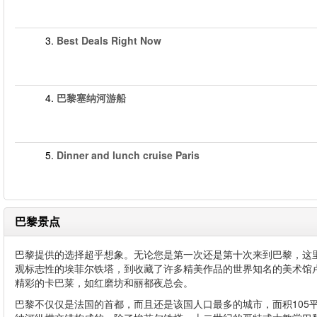
3.
Best Deals Right Now
4.
巴黎塞纳河游船
5.
Dinner and lunch cruise Paris
巴黎景点
巴黎提供的选择超乎想象。无论您是第一次还是第十次来到巴黎，这
观标志性的埃菲尔铁塔，到收藏了许多精美作品的世界知名的美术馆
精彩的卡巴莱，如红磨坊和丽都夜总会。
巴黎不仅仅是法国的首都，而且还是该国人口最多的城市，面积105平方