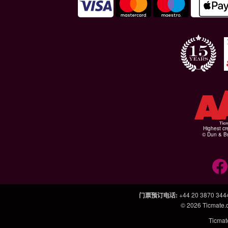
Highest cr
© Dun & Br
门票预订电话
:
+44 20 3870 344
© 2026
Ticmate
Ticm