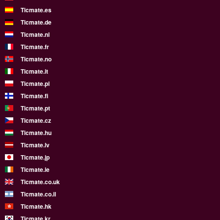
Ticmate.es
Ticmate.de
Ticmate.nl
Ticmate.fr
Ticmate.no
Ticmate.it
Ticmate.pl
Ticmate.fi
Ticmate.pt
Ticmate.cz
Ticmate.hu
Ticmate.lv
Ticmate.jp
Ticmate.ie
Ticmate.co.uk
Ticmate.co.il
Ticmate.hk
Ticmate.kr