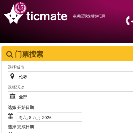
各类国际性活动门票
门票搜索
选择城市
选择活动
选择
开始日期
周六, 8 八月 2026
选择
完成日期