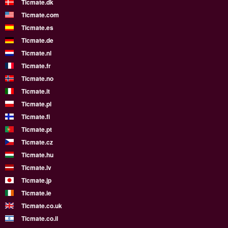
Ticmate.dk
Ticmate.com
Ticmate.es
Ticmate.de
Ticmate.nl
Ticmate.fr
Ticmate.no
Ticmate.it
Ticmate.pl
Ticmate.fi
Ticmate.pt
Ticmate.cz
Ticmate.hu
Ticmate.lv
Ticmate.jp
Ticmate.ie
Ticmate.co.uk
Ticmate.co.il