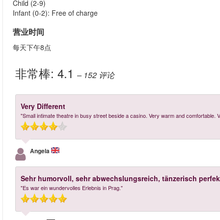
Child (2-9)
Infant (0-2): Free of charge
营业时间
每天下午8点
非常棒:
4.1
– 152
评论
Very Different
"Small intimate theatre in busy street beside a casino. Very warm and comfortable. V
Angela
Sehr humorvoll, sehr abwechslungsreich, tänzerisch perfek
"Es war ein wundervolles Erlebnis in Prag."