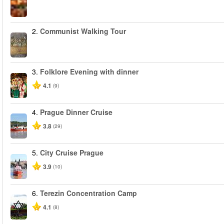
2.
Communist Walking Tour
3.
Folklore Evening with dinner
4.1
(9)
4.
Prague Dinner Cruise
3.8
(29)
5.
City Cruise Prague
3.9
(10)
6.
Terezin Concentration Camp
4.1
(8)