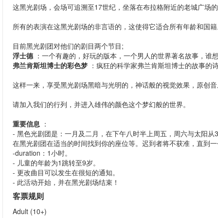
这黑光剧场，会场可追溯至17世纪，坐落在布拉格附近的老城广场的
所有的表演在这黑光剧场的非言语的，这使得它适合所有年龄和国籍
目前黑光剧团对他们的剧目两个节目;
浮士德
：一个有趣的，好玩的版本，一个男人的世界著名故事，谁
弗兰肯斯坦博士的彩色梦
：疯狂的科学家弗兰肯斯坦博士的故事的
这样一来，享受黑光剧场黑暗与光明的，神话般的视觉效果，原创音
请加入我们的行列，并进入雄伟的颜色这个梦幻般的世界。
重要信息
：
- 黑色光剧团是：一月及二月，在下午八时半上周五，周六与太阳从3至
在黑光剧团在适当的时间找到你的座位等。迟到者将不获准，直到一
-duration：1小时。
- 儿童的年龄为1跳转至9岁。
- 更改曲目可以发生在很短的通知。
- 此活动开始，并在黑光剧场结束！
客票规则
Adult (10+)