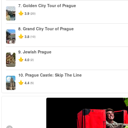
7.
Golden City Tour of Prague
3.9
(20)
8.
Grand City Tour of Prague
3.8
(10)
9.
Jewish Prague
4.0
(2)
10.
Prague Castle: Skip The Line
4.4
(5)