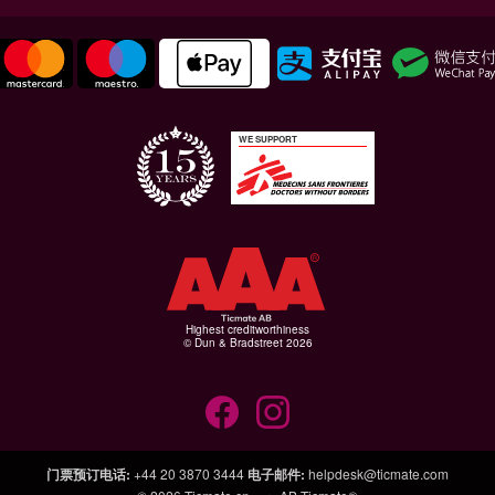
WE SUPPORT
Highest creditworthiness
© Dun & Bradstreet 2026
门票预订电话
:
+44 20 3870 3444
电子邮件
:
helpdesk@ticmate.com