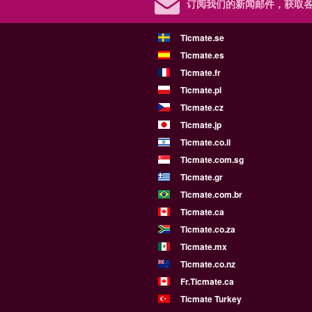
订阅我们的新闻邮件，
获取
Ticmate.se
Ticmate.es
Ticmate.fr
Ticmate.pl
Ticmate.cz
Ticmate.jp
Ticmate.co.il
Ticmate.com.sg
Ticmate.gr
Ticmate.com.br
Ticmate.ca
Ticmate.co.za
Ticmate.mx
Ticmate.co.nz
Fr.Ticmate.ca
Ticmate Turkey