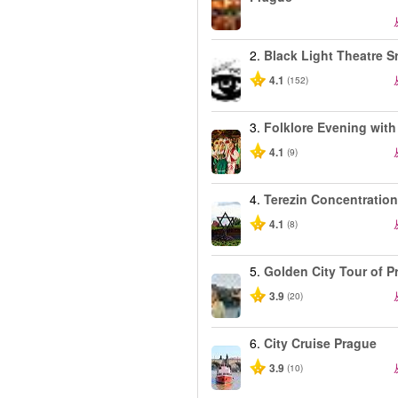
2.
Black Light Theatre S
4.1
(152)
3.
Folklore Evening with
4.1
(9)
4.
Terezin Concentratio
4.1
(8)
5.
Golden City Tour of P
3.9
(20)
6.
City Cruise Prague
3.9
(10)