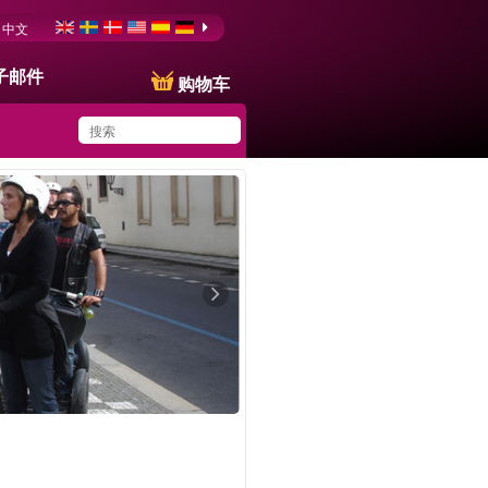
中文
子邮件
购物车
You have saved this
product in your list