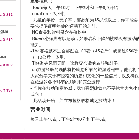
重要信息
：
-Tours每天上午10时，下午2时和下午6点开始
-duration：2小时。
从
¥ 314
- 儿童的年龄：无子率，都必须为15岁或以上，你可能会
要求提供证明年龄的巡演开始之前。
ague
-NO食品和饮料是含在价格中。
-Riders必须具有以运动，如攀岩和下降的楼梯没有援助
从
¥ 219
能力。
-The赛格威不适合那些在100磅（45公斤）或超过250磅
our
（113公斤）体重。
-The游去风雨无阻，这样穿合适的衣服和鞋子。
从
¥ 302
-on旅游经验的领队将协助您所有的旅游过程中，他们将
大家分享关于布拉格的历史和文化的一些信息，以及确
在旅游的各个环节的顺利和安全运行！
- 当你在移动和赛格威，我们强烈建议您不要携带大包小
从
¥ 337
或包！
- 此活动开始，并在布拉格赛格威之旅结束！
营业时间
每天上午10点，下午2时00分和下午6点