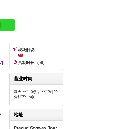
索
现场解说
14
活动时长
:
小时
来
个
营业时间
您
每天上午10点，下午2时00
分和下午6点
丽
的
，
地址
Prague Segway Tour