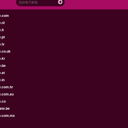
e.com
.nl
.it
.pt
.lv
e.co.uk
.kr
e.be
.at
.in
e.com.hr
e.com.au
e.co
ate.be
e.com.mx