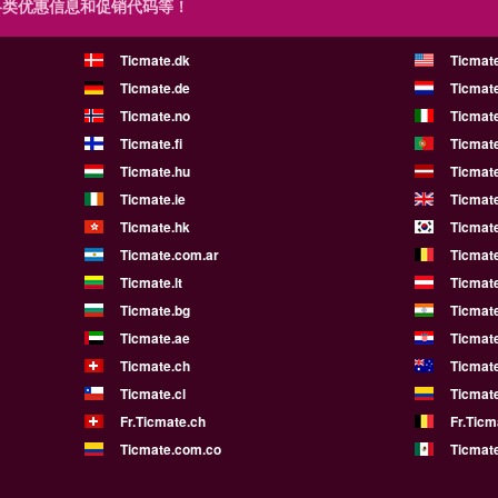
各类优惠信息和促销代码等！
Ticmate.dk
Ticmat
Ticmate.de
Ticmate
Ticmate.no
Ticmate
Ticmate.fi
Ticmate
Ticmate.hu
Ticmate
Ticmate.ie
Ticmat
Ticmate.hk
Ticmate
Ticmate.com.ar
Ticmat
Ticmate.lt
Ticmate
Ticmate.bg
Ticmate
Ticmate.ae
Ticmat
Ticmate.ch
Ticmat
Ticmate.cl
Ticmat
Fr.Ticmate.ch
Fr.Ticm
Ticmate.com.co
Ticmat