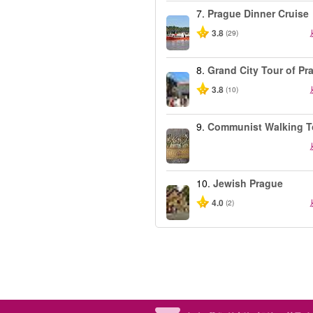
7.
Prague Dinner Cruise
3.8
(29)
8.
Grand City Tour of Pr
3.8
(10)
9.
Communist Walking T
10.
Jewish Prague
4.0
(2)