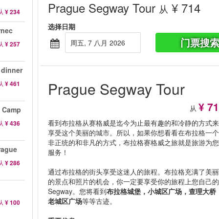
Prague Segway Tour
¥ 714
从
从
¥ 234
选择日期
rnec
门票搜
周五, 7 八月 2026
从
¥ 257
 dinner
Prague Segway Tour
从
¥ 461
¥ 7
从
n Camp
看到布拉格从赛格威是迄今为止最有趣的和冷静的方式
从
¥ 436
享受这个美丽的城市。所以，如果你想看看在布拉格一
非正统的和非凡的方式，布拉格赛格威之旅就是旅游为
rague
服务！
从
¥ 286
通过布拉格的街头享受这迷人的旅程。布拉格充满了美
的景点和照片的机会，你一定要享受你的旅程上您自己
Segway。您将看到
布拉格城堡，小城区广场，查理大桥
老城区广场
等等古迹。
从
¥ 100